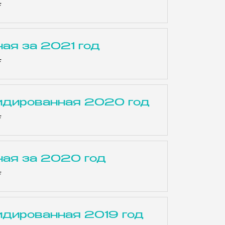
F
ая за 2021 год
F
идированная 2020 год
F
ная за 2020 год
F
идированная 2019 год