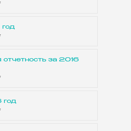
F
 год
F
 отчетность за 2016
F
 год
F