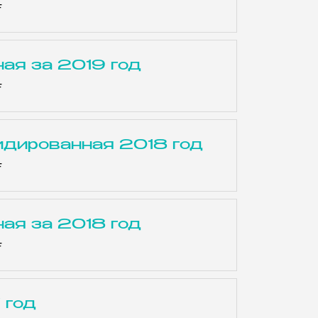
F
ая за 2019 год
F
идированная 2018 год
F
ая за 2018 год
F
 год