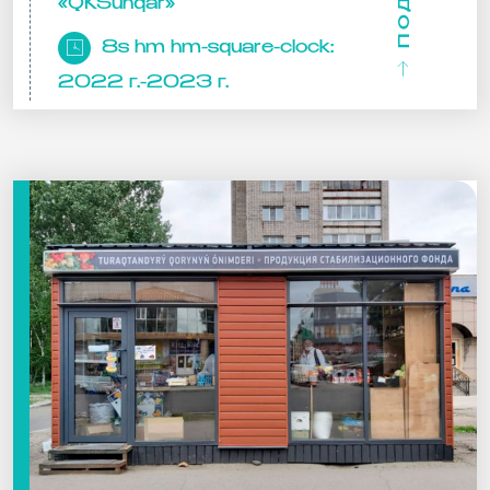
«QKSunqar»
8s hm hm-square-clock:
2022 г.-2023 г.