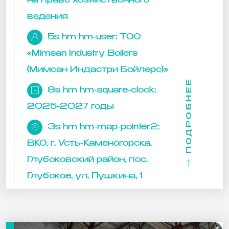
на праве хозяйственного
ведения
5s hm hm-user:
ТОО
«Mimsan Industry Boilers
(Мимсан Индастри Бойлерс)»
ПОДРОБНЕЕ
8s hm hm-square-clock:
2025-2027 годы
3s hm hm-map-pointer2:
ВКО, г. Усть-Каменогорска,
Глубоковский район, пос.
Глубокое, ул. Пушкина, 1