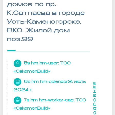
домов по пр.
К.Сатпаева в городе
Усть-Каменогорске,
ВКО. Жилой дом
поз.99
5s hm hm-user:
ТОО
«OskemenBuild»
6s hm hm-calendar2:
июль
ПОДРОБНЕЕ
2024 г.
7s hm hm-worker-cap:
ТОО
«OskemenBuild»