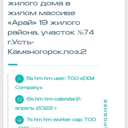
жилого дома в
жилом массиве
«Арай» 19 жилого
района, участок №74
г.Усть-
Каменогорск.поз.2
5s hm hm-user:
ТОО «EKM
Company»
6s hm hm-calendar2:
ПОДРОБНЕЕ
апрель 2022 г.
7s hm hm-worker-cap:
ТОО