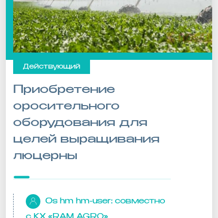
Действующий
Приобретение
оросительного
оборудования для
целей выращивания
люцерны
0s hm hm-user:
совместно
с КХ «RAM AGRO»