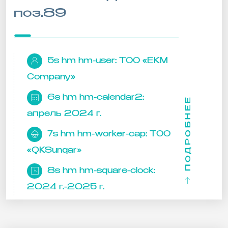
поз.89
5s hm hm-user:
ТОО «EKM
Company»
6s hm hm-calendar2:
ПОДРОБНЕЕ
апрель 2024 г.
7s hm hm-worker-cap:
ТОО
«QKSunqar»
8s hm hm-square-clock:
2024 г.-2025 г.