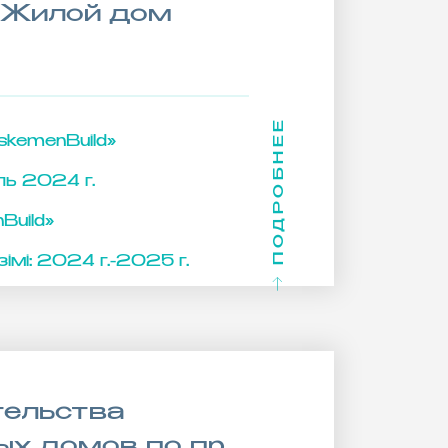
. Жилой дом
ПОДРОБНЕЕ
skemenBuild»
ль 2024 г.
Build»
імі:
2024 г.-2025 г.
тельства
х домов по пр.