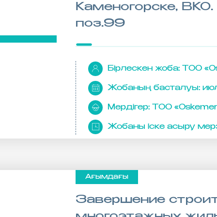
Каменогорске, ВКО
поз.99
Бірлескен жоба:
ТОО «O
Жобаның басталуы:
ию
Мердігер:
ТОО «Oskemen
Жобаны іске асыру мерз
Ағымдағы
Завершение строи
многоэтажных жилы