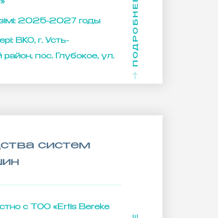
ПОДРОБНЕЕ
»
імі:
2025-2027 годы
рі:
ВКО, г. Усть-
район, пос. Глубокое, ул.
ства систем
шин
тно c ТОО «Ertis Bereke