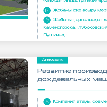
(Мимсан Индастри Бойлерс)
Жобаны іске асыру мерз
Жобаның орналасқан же
Каменогорска, Глубоковский 
Пушкина, 1
Ағымдағы
Развитие производ
дождевальных ма
Компания атауы:
совмес