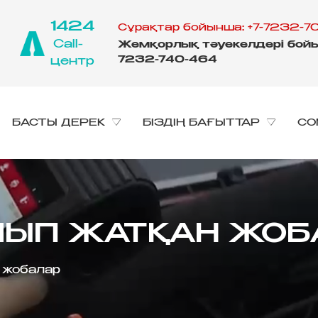
1424
Сұрақтар бойынша: +7-7232-70
Call-
Жемқорлық тәуекелдері бойы
7232-740-464
центр
БАСТЫ ДЕРЕК
БІЗДІҢ БАҒЫТТАР
CO
ЛЫП ЖАТҚАН ЖО
 жобалар