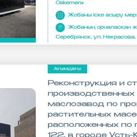
Oskemen»
Жобаны іске асыру мерз
Жобаның орналасқан же
Серебрянск, ул. Некрасова,
Ағымдағы
Реконструкция и с
производственных
маслозавод по пр
растительных масе
расположенных по 
122, в городе Усть-