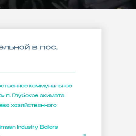
льной в пос.
рственное коммунальное
» п. Глубокое акимата
раве хозяйственного
msan Industry Boilers