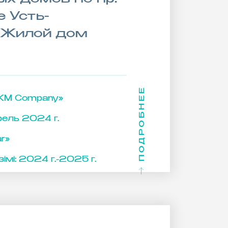
е Усть-
. Жилой дом
ПОДРОБНЕЕ
KM Company»
рель 2024 г.
r»
імі:
2024 г.-2025 г.