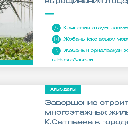
выращивания люце
Компания атауы:
совме
Жобаны іске асыру мерз
Жобаның орналасқан же
с. Ново-Азовое
Ағымдағы
Завершение строи
многоэтажных жилы
К.Сатпаева в город