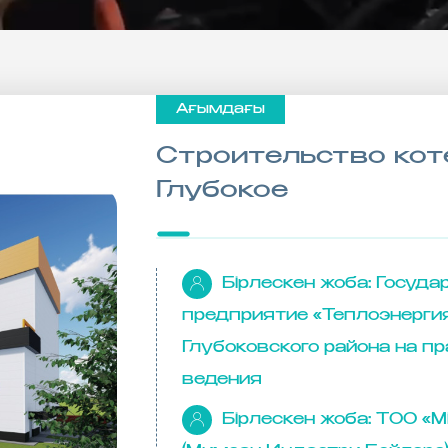
Ағымдағы
Строительство коте
Глубокое
Бірлескен жоба:
Госуда
предприятие «Теплоэнергия
Глубоковского района на п
ведения
Бірлескен жоба:
ТОО «Mi