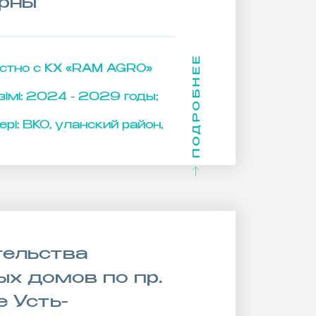
рны
ПОДРОБНЕЕ
стно с КХ «RAM AGRO»
імі:
2024 - 2029 годы;
рі:
ВКО, уланский район,
тельства
х домов по пр.
е Усть-