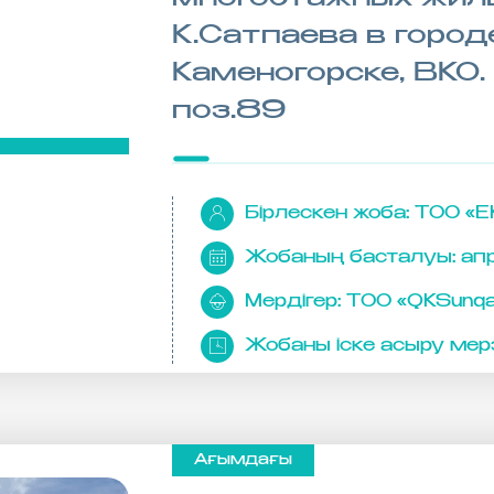
К.Сатпаева в город
Каменогорске, ВКО
поз.89
Бірлескен жоба:
ТОО «E
Жобаның басталуы:
ап
Мердігер:
ТОО «QKSunqa
Жобаны іске асыру мерз
Ағымдағы