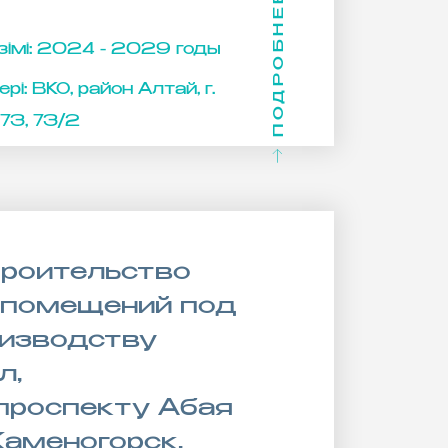
ПОДРОБНЕЕ
імі:
2024 - 2029 годы
рі:
ВКО, район Алтай, г.
 73, 73/2
троительство
 помещений под
оизводству
л,
проспекту Абая
Каменогорск,