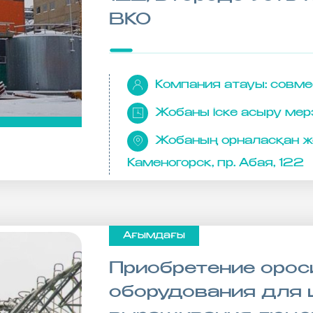
ВКО
Компания атауы:
совме
Жобаны іске асыру мерз
Жобаның орналасқан же
Каменогорск, пр. Абая, 122
Ағымдағы
Приобретение орос
оборудования для 