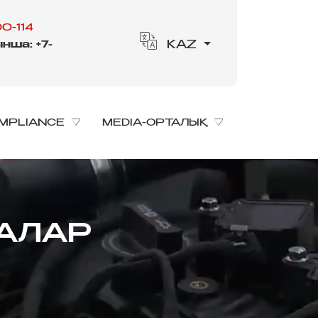
0-114
нша: +7-
KAZ
MPLIANCE
MEDIA-ОРТАЛЫҚ
БАЛАР