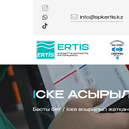
info@spkertis.kz
ERTIS
ӘЛЕУМЕТТІК КӘСІПКЕРЛІК
КОРПОРАЦИЯСЫ
ІСКЕ АСЫРЫ
Басты бет
/
Іске асырылып жатқан