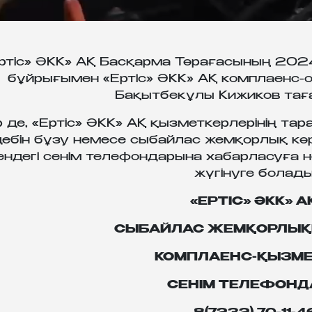
ртіс» ӘКК» АҚ Басқарма Төрағасының 2024
бұйрығымен «Ертіс» ӘКК» АҚ комплаенс
Бақытбекұлы Кижиков тағ
р де, «Ертіс» ӘКК» АҚ қызметкерлерінің та
дебін бұзу немесе сыбайлас жемқорлық көр
ендегі сенім телефондарына хабарласуға 
жүгінуге болады
«ЕРТІС» ӘКК» А
СЫБАЙЛАС ЖЕМҚОРЛЫҚ
КОМПЛАЕНС-ҚЫЗМЕ
СЕНІМ ТЕЛЕФОН