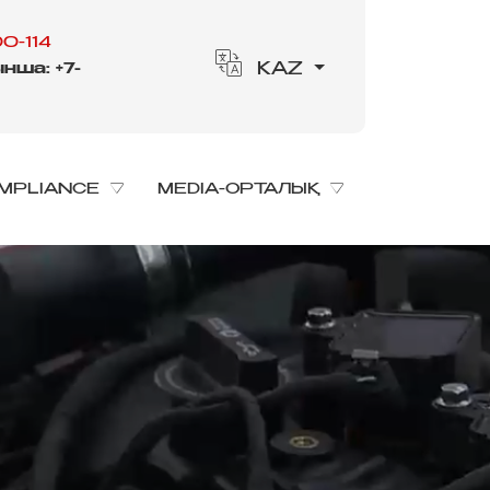
0-114
нша: +7-
KAZ
MPLIANCE
MEDIA-ОРТАЛЫҚ