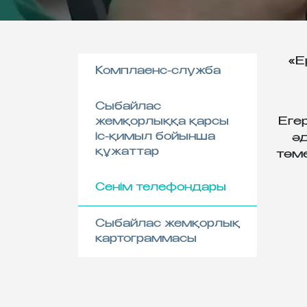
«Е
Комплаенс-служба
Сыбайлас
жемқорлыққа қарсы
Еге
іс-қимыл бойынша
ә
құжаттар
төм
Сенім телефондары
Сыбайлас жемқорлық
картограммасы