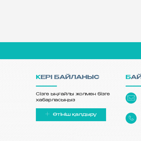
КЕРІ БАЙЛАНЫС
БА
Сізге ыңғайлы жолмен бізге
хабарласыңыз
Өтініш қалдыру