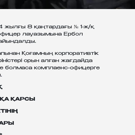
 жылғы 8 қаңтардағы № 1-ж/қ
-офицер лауазымына Ербол
айындалды.
рапынан Қоғамның корпоративтік
іністері орын алған жағдайда
не болмаса комплаенс-офицерге
.
Қ
ҚА ҚАРСЫ
ТІНІҢ
ДАРЫ