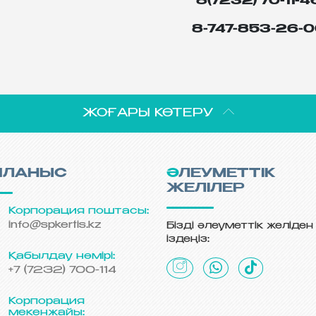
8(7232) 70-11-4
8-747-853-26-
ЖОҒАРЫ КӨТЕРУ
ЙЛАНЫС
ӘЛЕУМЕТТІК
ЖЕЛІЛЕР
Корпорация поштасы:
info@spkertis.kz
Бізді әлеуметтік желіден
іздеңіз:
Қабылдау нөмірі:
+7 (7232) 700-114
Корпорация
мекенжайы: