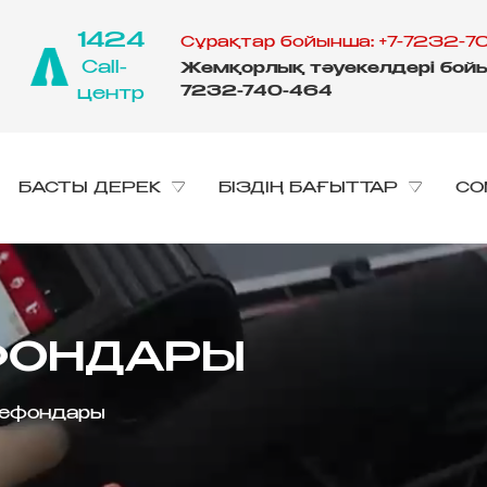
1424
Сұрақтар бойынша: +7-7232-70
Call-
Жемқорлық тәуекелдері бойы
7232-740-464
центр
БАСТЫ ДЕРЕК
БІЗДІҢ БАҒЫТТАР
CO
ЕФОНДАРЫ
лефондары