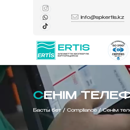
info@spkertis.kz
ERTIS
ӘЛЕУМЕТТІК КӘСІПКЕРЛІК
КОРПОРАЦИЯСЫ
СЕНІМ ТЕЛ
Басты бет
/
Compliance
/
Сенім те