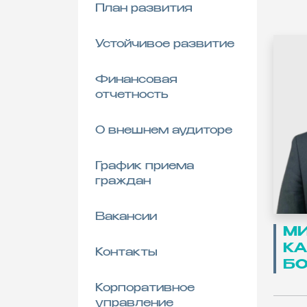
План развития
Б
Пр
АО
Устойчивое развитие
Те
Финансовая
отчетность
О внешнем аудиторе
График приема
граждан
Вакансии
М
КА
Контакты
Б
М
К
Корпоративное
управление
Б