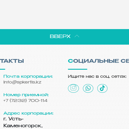
меститель
заместитель
едседателя Правления
Председателя Правл
 «социально-
АО «СПК «Ертіс»
едпринимательская
рпорация «Ертіс»
БИОГРАФИЯ
ВВЕРХ
БИОГРАФИЯ
НТАКТЫ
СОЦИАЛЬНЫЕ С
Почта корпорации:
Ищите нас в соц. сетях:
info@spkertis.kz
Номер приемной:
+7 (7232) 700-114
Адрес корпорации:
г. Усть-
Каменогорск,