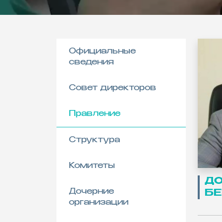
Официальные
сведения
Совет директоров
Правление
Структура
Комитеты
ДО
Дочерние
БЕ
организации
Д
А