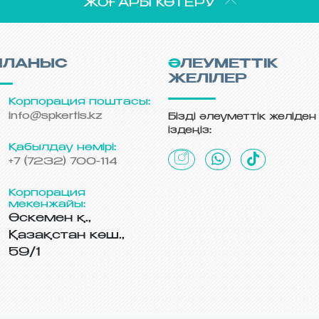
ЖОҒАРЫ КӨТЕРУ
ЙЛАНЫС
ӘЛЕУМЕТТІК
ЖЕЛІЛЕР
Корпорация поштасы:
info@spkertis.kz
Бізді әлеуметтік желіден
іздеңіз:
Қабылдау нөмірі:
+7 (7232) 700-114
Корпорация
мекенжайы:
Өскемен қ.,
Қазақстан көш.,
59/1