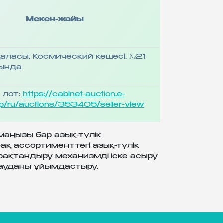
Мекен-жайы
аласы, Космический көшесі, №21
нында
 лот:
https://cabinet-auction.e-
p/ru/auctions/353405/seller-view
маңызы бар азық-түлік
ақ ассортименттегі азық-түлік
рақтандыру механизмді іске асыру
ауданы ұйымдастыру.