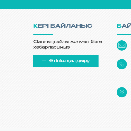
КЕРІ БАЙЛАНЫС
БА
Сізге ыңғайлы жолмен бізге
хабарласыңыз
Өтініш қалдыру