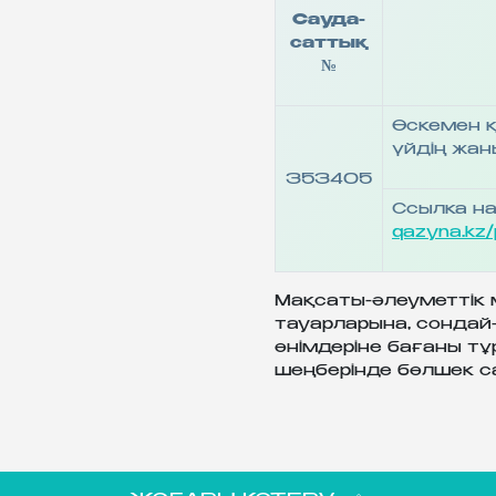
Сауда-
саттық
№
Өскемен қ
үйдің жа
353405
Ссылка на
qazyna.kz/
Мақсаты-әлеуметтік 
тауарларына, сондай-
өнімдеріне бағаны тұ
шеңберінде бөлшек с