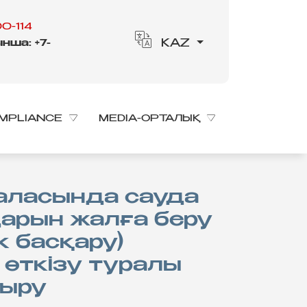
0-114
нша: +7-
KAZ
MPLIANCE
MEDIA-ОРТАЛЫҚ
арын жалға беру
к басқару)
 өткізу туралы
дыру