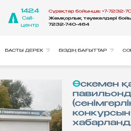
1424
Сұрақтар бойынша: +7-7232-70
Call-
Жемқорлық тәуекелдері бойы
7232-740-464
центр
БАСТЫ ДЕРЕК
БІЗДІҢ БАҒЫТТАР
CO
Өскемен қаласында сауда
павильонд
(сенімгерлі
конкурсын
хабарлан