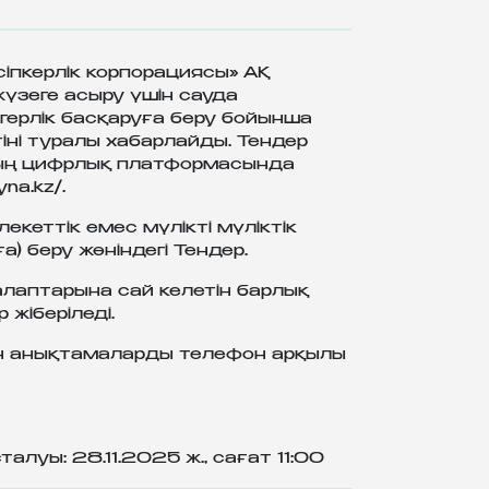
сіпкерлік корпорациясы» АҚ
жүзеге асыру үшін сауда
герлік басқаруға беру бойынша
тіні туралы хабарлайды. Тендер
дың цифрлық платформасында
yna.kz/.
екеттік емес мүлікті мүліктік
) беру жөніндегі Тендер.
талаптарына сай келетін барлық
 жіберіледі.
н анықтамаларды телефон арқылы
алуы: 28.11.2025 ж., сағат 11:00