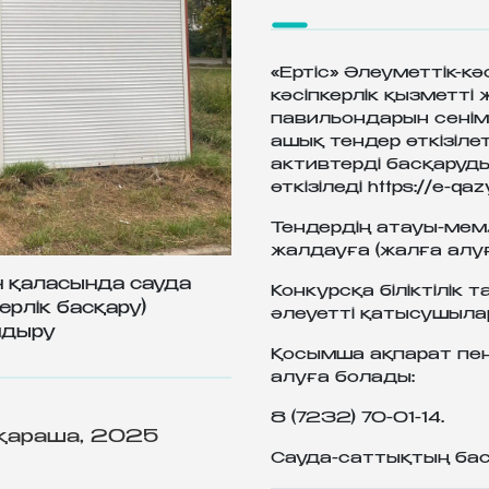
«Ертіс» Әлеуметтік-кә
кәсіпкерлік қызметті 
павильондарын сенім
ашық тендер өткізіле
активтерді басқару
өткізіледі https://e-qaz
Тендердің атауы-мемл
жалдауға (жалға алуға
 қаласында сауда
Конкурсқа біліктілік 
ерлік басқару)
әлеуетті қатысушылар
ндыру
Қосымша ақпарат пе
алуға болады:
8 (7232) 70-01-14.
қараша, 2025
Сауда-саттықтың баст