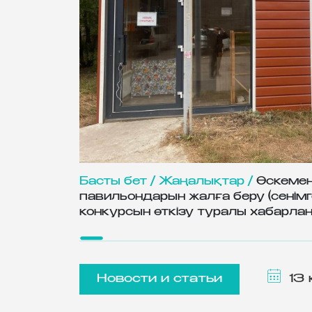
Басты бет /
Жаңалықтар /
Өскемен
павильондарын жалға беру (сенімг
конкурсын өткізу туралы хабарла
Новости и статьи
13 