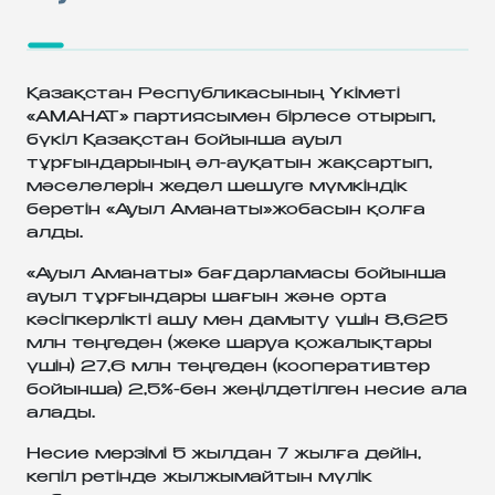
Қазақстан Республикасының Үкіметі
«АМАНАТ» партиясымен бірлесе отырып,
бүкіл Қазақстан бойынша ауыл
тұрғындарының әл-ауқатын жақсартып,
мәселелерін жедел шешуге мүмкіндік
беретін «Ауыл Аманаты»жобасын қолға
алды.
«Ауыл Аманаты» бағдарламасы бойынша
ауыл тұрғындары шағын және орта
кәсіпкерлікті ашу мен дамыту үшін 8,625
млн теңгеден (жеке шаруа қожалықтары
үшін) 27,6 млн теңгеден (кооперативтер
бойынша) 2,5%-бен жеңілдетілген несие ала
алады.
Несие мерзімі 5 жылдан 7 жылға дейін,
кепіл ретінде жылжымайтын мүлік