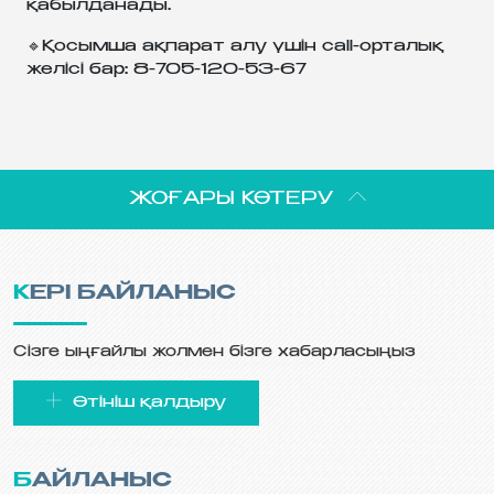
қабылданады.
🔹Қосымша ақпарат алу үшін call-орталық
желісі бар: 8-705-120-53-67
ЖОҒАРЫ КӨТЕРУ
КЕРІ БАЙЛАНЫС
Сізге ыңғайлы жолмен бізге хабарласыңыз
Өтініш қалдыру
БАЙЛАНЫС