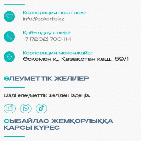
Корпорация поштасы:
info@spkertis.kz
Қабылдау нөмірі:
+7 (7232) 700-114
Корпорация мекенжайы:
Өскемен қ., Қазақстан көш., 59/1
ӘЛЕУМЕТТІК ЖЕЛІЛЕР
Бізді әлеуметтік желіден іздеңіз:
СЫБАЙЛАС ЖЕМҚОРЛЫҚҚА
ҚАРСЫ КҮРЕС