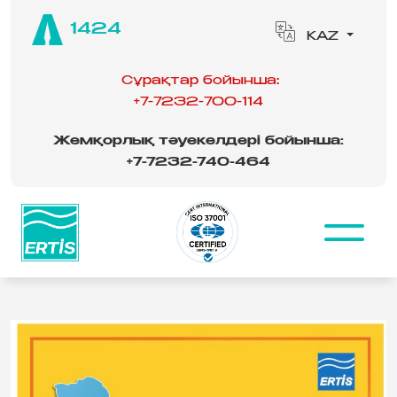
1424
KAZ
Сұрақтар бойынша:
+7-7232-700-114
Жемқорлық тәуекелдері бойынша:
‪
+7-7232-740-464