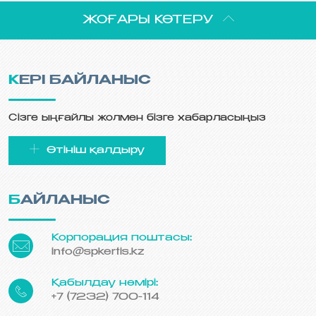
ЖОҒАРЫ КӨТЕРУ
КЕРІ БАЙЛАНЫС
Сізге ыңғайлы жолмен бізге хабарласыңыз
Өтініш қалдыру
БАЙЛАНЫС
Корпорация поштасы:
info@spkertis.kz
Қабылдау нөмірі:
+7 (7232) 700-114