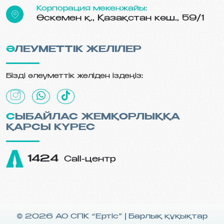
Корпорация мекенжайы:
Өскемен қ., Қазақстан көш., 59/1
ӘЛЕУМЕТТІК ЖЕЛІЛЕР
Бізді әлеуметтік желіден іздеңіз:
СЫБАЙЛАС ЖЕМҚОРЛЫҚҚА
ҚАРСЫ КҮРЕС
1424
Call-центр
© 2026 АО СПК “Ертiс” | Барлық құқықтар