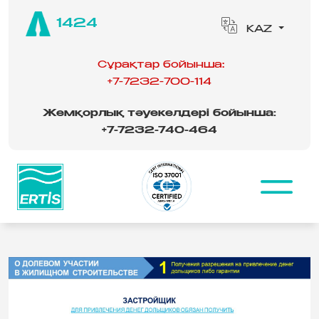
1424
KAZ
Сұрақтар бойынша:
+7-7232-700-114
Жемқорлық тәуекелдері бойынша:
‪
+7-7232-740-464