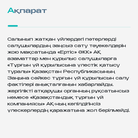
Ақпарат
Салынып жатқан үйлердегі пәтерлерді
салушылардың заңсыз сату тәуекелдерін
жою мақсатында «Ертіс» ӘКК» АҚ
азаматтар мен құрылыс салушыларға
«Тұрғын үй құрылысына үлестік қатысу
туралы» Қазақстан Республикасының
Заңына сәйкес тұрғын үй құрылысын салу
фактілері анықталғанын хабарлайды.
жергiлiктi атқарушы органның рұқсатынсыз
немесе «Қазақстандық тұрғын үй
компаниясы» АҚ-ның кепiлдiгiнсiз
үлескерлердiң қаражатына жол берiлмейдi.