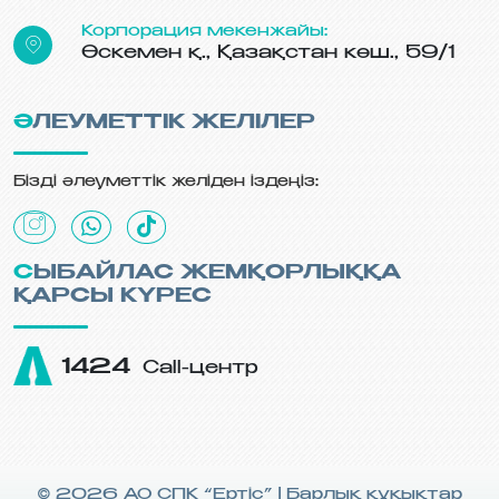
Корпорация мекенжайы:
Өскемен қ., Қазақстан көш., 59/1
ӘЛЕУМЕТТІК ЖЕЛІЛЕР
Бізді әлеуметтік желіден іздеңіз:
СЫБАЙЛАС ЖЕМҚОРЛЫҚҚА
ҚАРСЫ КҮРЕС
1424
Call-центр
© 2026 АО СПК “Ертiс” | Барлық құқықтар