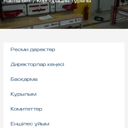
Басты бет
/
Корпорация туралы
Ресми деректер
Директорлар кеңесі
Басқарма
Құрылым
Комитеттер
Еншілес ұйым