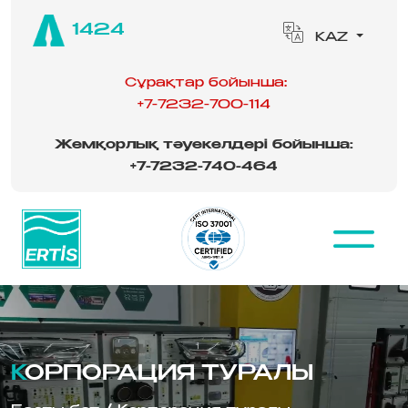
1424
KAZ
Сұрақтар бойынша:
+7-7232-700-114
Жемқорлық тәуекелдері бойынша:
‪
+7-7232-740-464
КОРПОРАЦИЯ ТУРАЛЫ