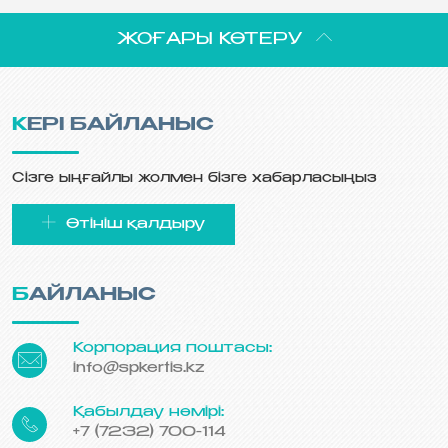
ЖОҒАРЫ КӨТЕРУ
КЕРІ БАЙЛАНЫС
Сізге ыңғайлы жолмен бізге хабарласыңыз
Өтініш қалдыру
БАЙЛАНЫС
Корпорация поштасы:
info@spkertis.kz
Қабылдау нөмірі:
+7 (7232) 700-114