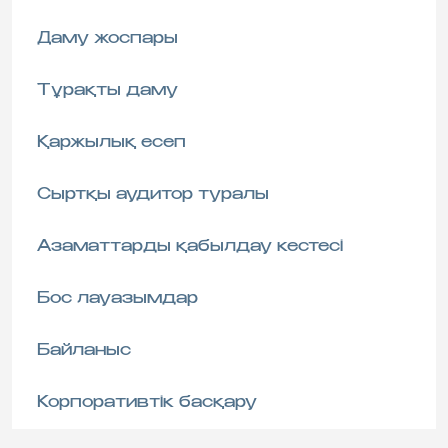
Даму жоспары
Тұрақты даму
Қаржылық есеп
Сыртқы аудитор туралы
Азаматтарды қабылдау кестесі
Бос лауазымдар
Байланыс
Корпоративтік басқару