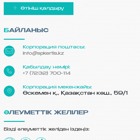
Өтініш қалдыру
БАЙЛАНЫС
Корпорация поштасы:
info@spkertis.kz
Қабылдау нөмірі:
+7 (7232) 700-114
Корпорация мекенжайы:
Өскемен қ., Қазақстан көш., 59/1
ӘЛЕУМЕТТІК ЖЕЛІЛЕР
Бізді әлеуметтік желіден іздеңіз: