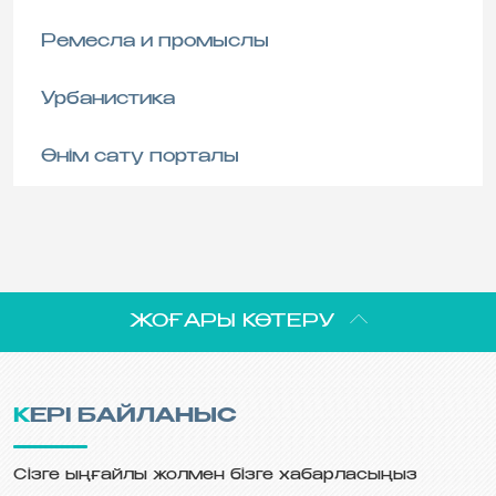
Ремесла и промыслы
Урбанистика
Өнім сату порталы
ЖОҒАРЫ КӨТЕРУ
КЕРІ БАЙЛАНЫС
Сізге ыңғайлы жолмен бізге хабарласыңыз