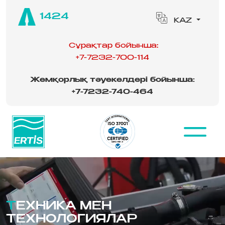
1424
KAZ
Сұрақтар бойынша:
+7-7232-700-114
Жемқорлық тәуекелдері бойынша:
‪
+7-7232-740-464
ТЕХНИКА МЕН
ТЕХНОЛОГИЯЛАР