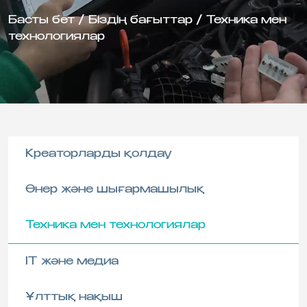
Басты бет
/
Біздің бағыттар
/
Техника мен
технологиялар
Креаторларды қолдау
Өнер және шығармашылық
Техника мен технологиялар
IT және медиа
Ұлттық нақыш