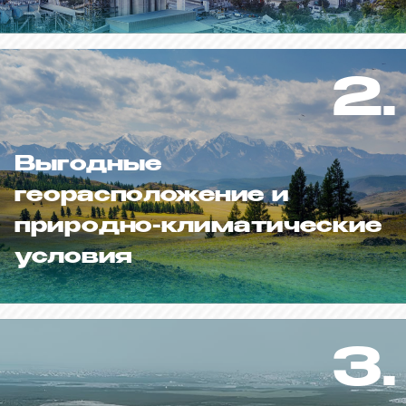
2.
Выгодные
георасположение и
природно-климатические
условия
3.