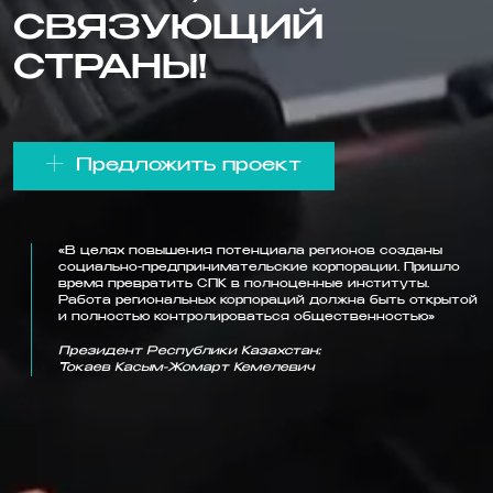
СВЯЗУЮЩИЙ
СТРАНЫ!
Предложить проект
«В целях повышения потенциала регионов созданы
социально-предпринимательские корпорации. Пришло
время превратить СПК в полноценные институты.
Работа региональных корпораций должна быть открытой
и полностью контролироваться общественностью»
Президент Республики Казахстан:
Токаев Касым-Жомарт Кемелевич