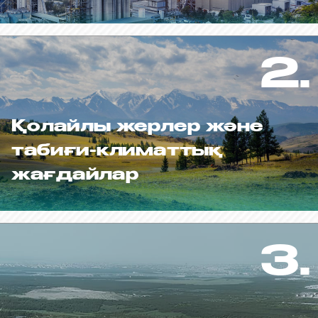
2.
Қолайлы жерлер және
табиғи-климаттық
жағдайлар
3.