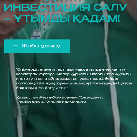
ИНВЕСТИЦИЯ САЛУ
– ҰТЫМДЫ ҚАДАМ!
Жоба ұсыну
"Өңірлердің әлеуетін арттыру мақсатында әлеуметтік-
кәсіпкерлік корпорациялар құрылды. Оларды толыққанды
институттарға айналдыратын уақыт келді. Өңірлік
корпорациялардың жұмысы ашық әрі толыққанды бұқара
бақылауында болуы тиіс"
Қазақстан Республикасының Президенті:
Тоқаев Қасым-Жомарт Кемелұлы