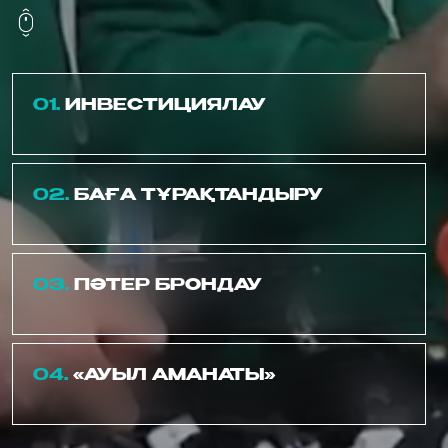
01.
ИНВЕСТИЦИЯЛАУ
02.
БАҒА ТҰРАҚТАНДЫРУ
03.
ПӘТЕР БРОНДАУ
04.
«АУЫЛ АМАНАТЫ»