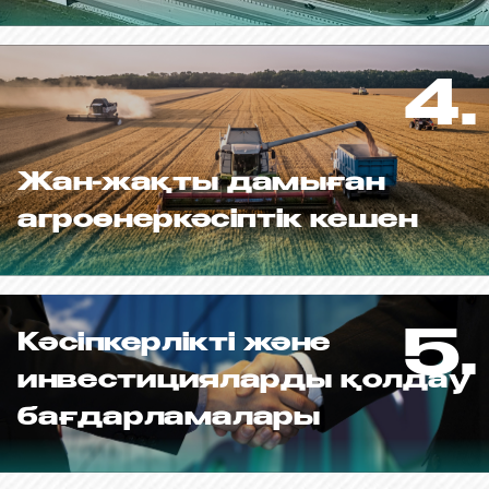
4.
Жан-жақты дамыған
агроөнеркәсіптік кешен
5.
Кәсіпкерлікті және
инвестицияларды қолдау
бағдарламалары