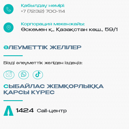
Қабылдау нөмірі:
+7 (7232) 700-114
Корпорация мекенжайы:
Өскемен қ., Қазақстан көш., 59/1
ӘЛЕУМЕТТІК ЖЕЛІЛЕР
Бізді әлеуметтік желіден іздеңіз:
СЫБАЙЛАС ЖЕМҚОРЛЫҚҚА
ҚАРСЫ КҮРЕС
1424
Call-центр