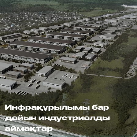
Инфрақұрылымы бар
дайын индустриалды
аймақтар