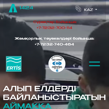
1424
KAZ
Сұрақтар бойынша:
+7-7232-700-114
Жемқорлық тәуекелдері бойынша:
‪
+7-7232-740-464
АЛЫП ЕЛДЕРДІ
БАЙЛАНЫСТЫРАТЫН
АЙМАҚҚА