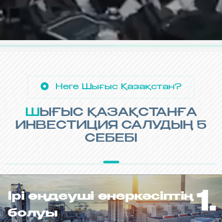
Неге Шығыс Қазақстан?
ШЫҒЫС ҚАЗАҚСТАНҒА
ИНВЕСТИЦИЯ САЛУДЫҢ 5
СЕБЕБІ
1.
Ірі өңдеуші өнеркәсіптің
болуы