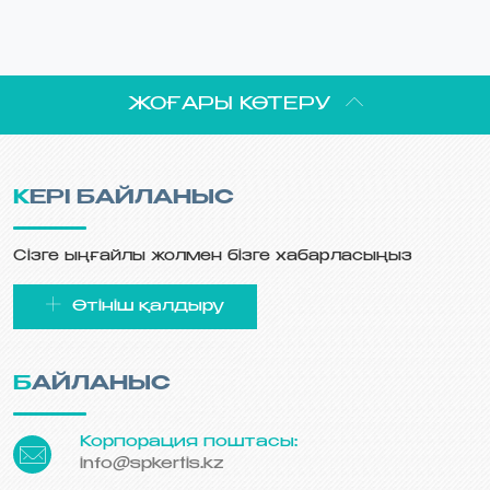
ЖОҒАРЫ КӨТЕРУ
КЕРІ БАЙЛАНЫС
Сізге ыңғайлы жолмен бізге хабарласыңыз
Өтініш қалдыру
БАЙЛАНЫС
Корпорация поштасы:
info@spkertis.kz