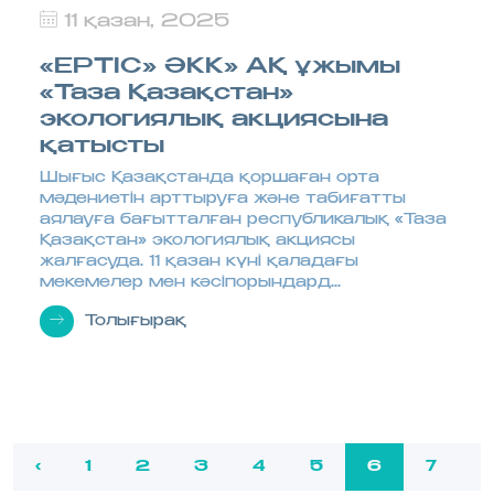
11 қазан, 2025
«ЕРТІС» ӘКК» АҚ ұжымы
«Таза Қазақстан»
экологиялық акциясына
қатысты
Шығыс Қазақстанда қоршаған орта
мәдениетін арттыруға және табиғатты
аялауға бағытталған республикалық «Таза
Қазақстан» экологиялық акциясы
жалғасуда. 11 қазан күні қаладағы
мекемелер мен кәсіпорындард...
Толығырақ
‹
1
2
3
4
5
6
7