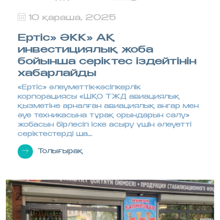
10 қараша, 2025
Ертіс» ӘКК» АҚ
инвестициялық жоба
бойынша серіктес іздейтінін
хабарлайды
«Ертіс» әлеуметтік-кәсіпкерлік
корпорациясы «ШҚО ТЖД авиациялық
қызметіне арналған авиациялық ангар мен
әуе техникасына тұрақ орындарын салу»
жобасын бірлесіп іске асыру үшін әлеуетті
серіктестерді ша...
Толығырақ