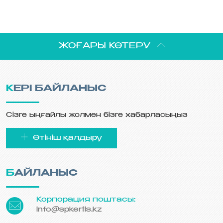
ЖОҒАРЫ КӨТЕРУ
КЕРІ БАЙЛАНЫС
Сізге ыңғайлы жолмен бізге хабарласыңыз
Өтініш қалдыру
БАЙЛАНЫС
Корпорация поштасы:
info@spkertis.kz