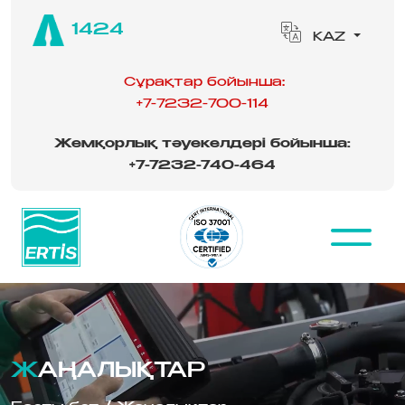
1424
KAZ
Сұрақтар бойынша:
+7-7232-700-114
Жемқорлық тәуекелдері бойынша:
‪
+7-7232-740-464
ЖАҢАЛЫҚТАР