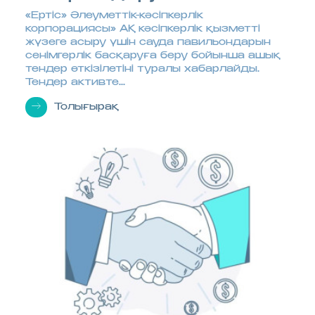
«Ертіс» Әлеуметтік-кәсіпкерлік
корпорациясы» АҚ кәсіпкерлік қызметті
жүзеге асыру үшін сауда павильондарын
сенімгерлік басқаруға беру бойынша ашық
тендер өткізілетіні туралы хабарлайды.
Тендер активте...
Толығырақ