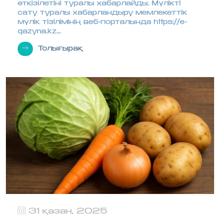
өткізілетіні туралы хабарлайды. Мүлікті
сату туралы хабарландыру мемлекеттік
мүлік тізілімінің веб-порталында https://e-
qazyna.kz...
Толығырақ
31 қазан, 2025