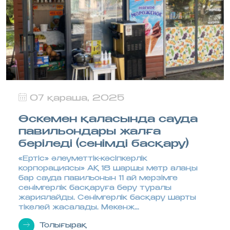
07 қараша, 2025
Өскемен қаласында сауда
павильондары жалға
беріледі (сенімді басқару)
«Ертіс» әлеуметтік-кәсіпкерлік
корпорациясы» АҚ 18 шаршы метр алаңы
бар сауда павильонын 11 ай мерзімге
сенімгерлік басқаруға беру туралы
жариялайды. Сенімгерлік басқару шарты
тікелей жасалады. Мекенж...
Толығырақ