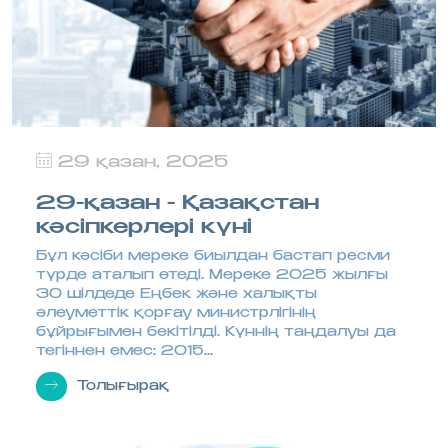
29 қазан, 2025
29-қазан - Қазақстан
кәсіпкерлері күні
Бұл кәсіби мереке биылдан бастап ресми
түрде аталып өтеді. Мереке 2025 жылғы
30 шілдеде Еңбек және халықты
әлеуметтік қорғау министрлігінің
бұйрығымен бекітілді. Күннің таңдалуы да
тегіннен емес: 2015...
Толығырақ