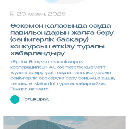
20 қазан, 2025
Өскемен қаласында сауда
павильондарын жалға беру
(сенімгерлік басқару)
конкурсын өткізу туралы
хабарландыру
«Ертіс» Әлеуметтік-кәсіпкерлік
корпорациясы» АҚ кәсіпкерлік қызметті
жүзеге асыру үшін сауда павильондарын
сенімгерлік басқаруға беру бойынша ашық
тендер өткізілетіні туралы хабарлайды.
Тендер активте...
Толығырақ