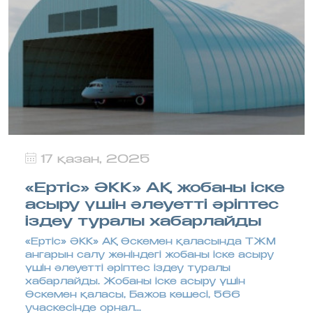
17 қазан, 2025
«Ертіс» ӘКК» АҚ жобаны іске
асыру үшін әлеуетті әріптес
іздеу туралы хабарлайды
«Ертіс» ӘКК» АҚ Өскемен қаласында ТЖМ
ангарын салу жөніндегі жобаны іске асыру
үшін әлеуетті әріптес іздеу туралы
хабарлайды. Жобаны іске асыру үшін
Өскемен қаласы, Бажов көшесі, 566
учаскесінде орнал...