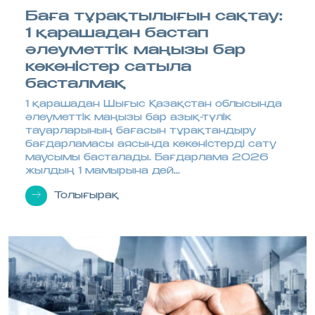
Баға тұрақтылығын сақтау:
1 қарашадан бастап
әлеуметтік маңызы бар
көкөністер сатыла
басталмақ
1 қарашадан Шығыс Қазақстан облысында
әлеуметтік маңызы бар азық-түлік
тауарларының бағасын тұрақтандыру
бағдарламасы аясында көкөністерді сату
маусымы басталады. Бағдарлама 2026
жылдың 1 мамырына дей...
Толығырақ