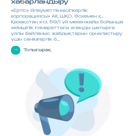
хабарландыру
«Ертіс» Әлеуметтік-кәсіпкерлік
корпорациясы» АҚ ШҚО, Өскемен қ.,
Қазақстан к-сі, 59/1 үй мекенжайы бойынша
әкімшілік ғимараттағы алаңды шатырға
ұялы байланыс жабдықтарын орналастыру
үшін сенімгерлік б...
Толығырақ