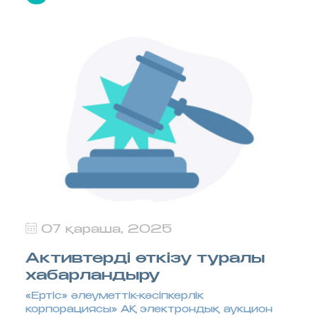
07 қараша, 2025
Активтерді өткізу туралы
хабарландыру
«Ертіс» әлеуметтік-кәсіпкерлік
корпорациясы» АҚ электрондық аукцион