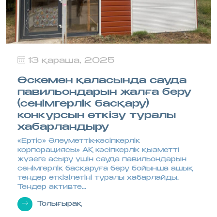
13 қараша, 2025
Өскемен қаласында сауда
павильондарын жалға беру
(сенімгерлік басқару)
конкурсын өткізу туралы
хабарландыру
«Ертіс» Әлеуметтік-кәсіпкерлік
корпорациясы» АҚ кәсіпкерлік қызметті
жүзеге асыру үшін сауда павильондарын
сенімгерлік басқаруға беру бойынша ашық
тендер өткізілетіні туралы хабарлайды.
Тендер активте...
Толығырақ