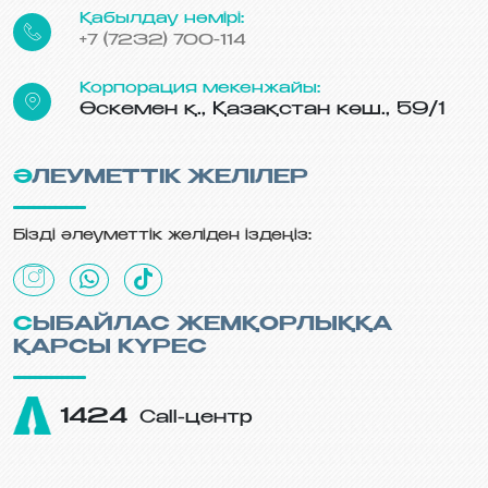
Қабылдау нөмірі:
+7 (7232) 700-114
Корпорация мекенжайы:
Өскемен қ., Қазақстан көш., 59/1
ӘЛЕУМЕТТІК ЖЕЛІЛЕР
Бізді әлеуметтік желіден іздеңіз:
СЫБАЙЛАС ЖЕМҚОРЛЫҚҚА
ҚАРСЫ КҮРЕС
1424
Call-центр