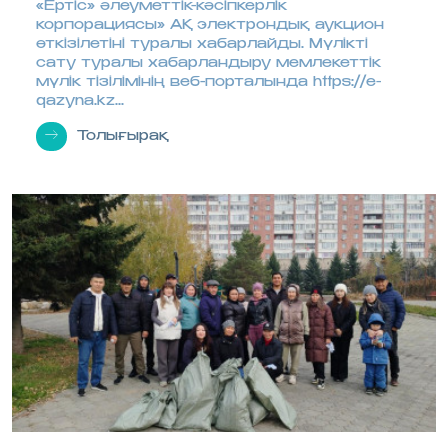
«Ертіс» әлеуметтік-кәсіпкерлік
корпорациясы» АҚ электрондық аукцион
өткізілетіні туралы хабарлайды. Мүлікті
сату туралы хабарландыру мемлекеттік
мүлік тізілімінің веб-порталында https://e-
qazyna.kz...
Толығырақ