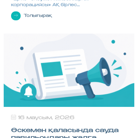
корпорациясы» АҚ бірлес...
Толығырақ
16 маусым, 2026
Өскемен қаласында сауда
павильондары жалға