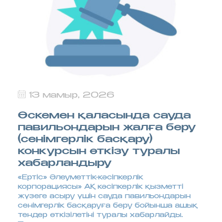
13 мамыр, 2026
Өскемен қаласында сауда
павильондарын жалға беру
(сенімгерлік басқару)
конкурсын өткізу туралы
хабарландыру
«Ертіс» Әлеуметтік-кәсіпкерлік
корпорациясы» АҚ кәсіпкерлік қызметті
жүзеге асыру үшін сауда павильондарын
сенімгерлік басқаруға беру бойынша ашық
тендер өткізілетіні туралы хабарлайды.