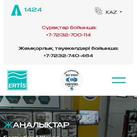
1424
KAZ
Сұрақтар бойынша:
+7-7232-700-114
Жемқорлық тәуекелдері бойынша:
‪
+7-7232-740-464
ЖАҢАЛЫҚТАР