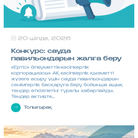
20 шілде, 2026
Конкурс: сауда
павильондарын жалға беру
«Ертіс» Әлеуметтік-кәсіпкерлік
корпорациясы» АҚ кәсіпкерлік қызметті
жүзеге асыру үшін сауда павильондарын
сенімгерлік басқаруға беру бойынша ашық
тендер өткізілетіні туралы хабарлайды.
Тендер активте...
Толығырақ