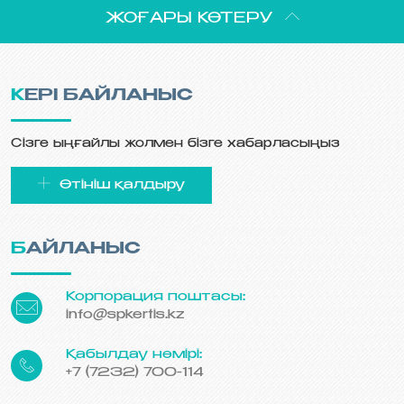
ЖОҒАРЫ КӨТЕРУ
КЕРІ БАЙЛАНЫС
Сізге ыңғайлы жолмен бізге хабарласыңыз
Өтініш қалдыру
БАЙЛАНЫС
Корпорация поштасы:
info@spkertis.kz
Қабылдау нөмірі:
+7 (7232) 700-114