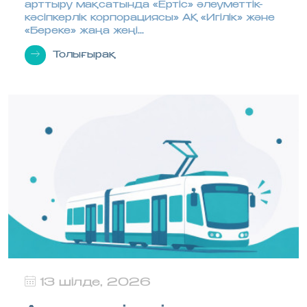
арттыру мақсатында «Ертіс» әлеуметтік-
кәсіпкерлік корпорациясы» АҚ «Игілік» және
«Береке» жаңа жеңі...
Толығырақ
13 шілде, 2026