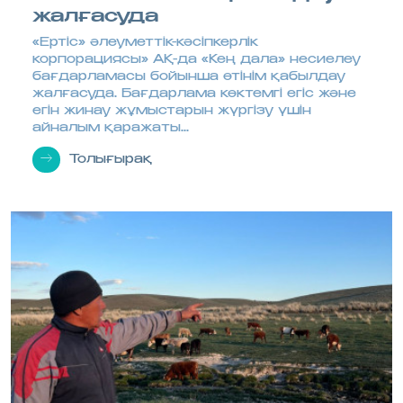
жалғасуда
«Ертіс» әлеуметтік-кәсіпкерлік
корпорациясы» АҚ-да «Кең дала» несиелеу
бағдарламасы бойынша өтінім қабылдау
жалғасуда. Бағдарлама көктемгі егіс және
егін жинау жұмыстарын жүргізу үшін
айналым қаражаты...
Толығырақ