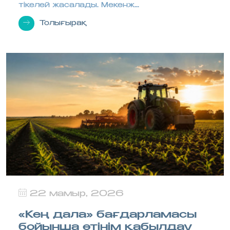
тікелей жасалады. Мекенж...
Толығырақ
22 мамыр, 2026
«Кең дала» бағдарламасы
бойынша өтінім қабылдау