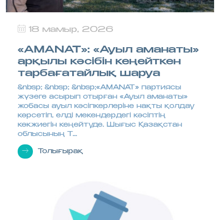
18 мамыр, 2026
«AMANAT»: «Ауыл аманаты»
арқылы кәсібін кеңейткен
тарбағатайлық шаруа
&nbsp; &nbsp; &nbsp;«AMANAT» партиясы
жүзеге асырып отырған «Ауыл аманаты»
жобасы ауыл кәсіпкерлеріне нақты қолдау
көрсетіп, елді мекендердегі кәсіптің
көкжиегін кеңейтуде. Шығыс Қазақстан
облысының Т...
Толығырақ