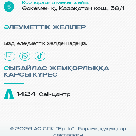
Корпорация мекенжайы:
Өскемен қ., Қазақстан көш., 59/1
ӘЛЕУМЕТТІК ЖЕЛІЛЕР
Бізді әлеуметтік желіден іздеңіз:
СЫБАЙЛАС ЖЕМҚОРЛЫҚҚА
ҚАРСЫ КҮРЕС
1424
Call-центр
© 2026 АО СПК “Ертiс” | Барлық құқықтар
сақталған