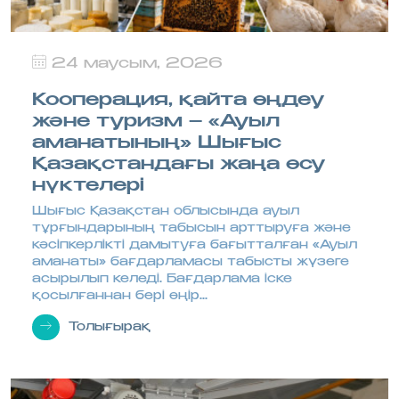
24 маусым, 2026
Кооперация, қайта өңдеу
және туризм – «Ауыл
аманатының» Шығыс
Қазақстандағы жаңа өсу
нүктелері
Шығыс Қазақстан облысында ауыл
тұрғындарының табысын арттыруға және
кәсіпкерлікті дамытуға бағытталған «Ауыл
аманаты» бағдарламасы табысты жүзеге
асырылып келеді. Бағдарлама іске
қосылғаннан бері өңір...
Толығырақ