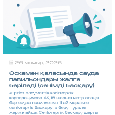
26 мамыр, 2026
Өскемен қаласында сауда
павильондары жалға
беріледі (сенімді басқару)
«Ертіс» әлеуметтік-кәсіпкерлік
корпорациясы» АҚ 18 шаршы метр алаңы
бар сауда павильонын 11 ай мерзімге
сенімгерлік басқаруға беру туралы
жариялайды. Сенімгерлік басқару шарты