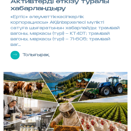
Активтерді өткізу туралы
хабарландыру
«Ертіс» әлеуметтік-кәсіпкерлік
корпорациясы» АҚ&nbsp;келесі мүлікті
сатуға шығаратынын хабарлайды: трамвай
вагоны, маркасы (түрі) – KT4DT; трамвай
вагоны, маркасы (түрі) – 71-605; трамвай
ваг...
Толығырақ