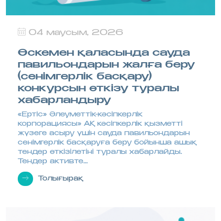
04 маусым, 2026
Өскемен қаласында сауда
павильондарын жалға беру
(сенімгерлік басқару)
конкурсын өткізу туралы
хабарландыру
«Ертіс» Әлеуметтік-кәсіпкерлік
корпорациясы» АҚ кәсіпкерлік қызметті
жүзеге асыру үшін сауда павильондарын
сенімгерлік басқаруға беру бойынша ашық
тендер өткізілетіні туралы хабарлайды.
Тендер активте...
Толығырақ