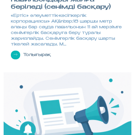
беріледі (сенімді басқару)
«Ертіс» әлеуметтік-кәсіпкерлік
корпорациясы» АҚ&nbsp;18 шаршы метр
алаңы бар сауда павильонын 11 ай мерзімге
сенімгерлік басқаруға беру туралы
жариялайды. Сенімгерлік басқару шарты
тікелей жасалады. М...
Толығырақ