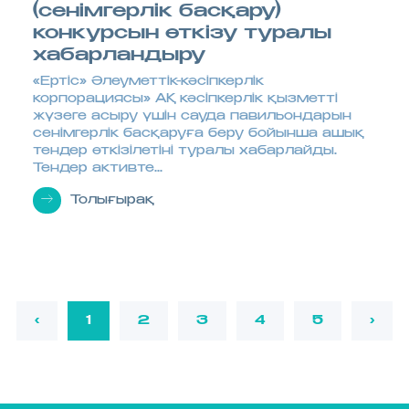
(сенімгерлік басқару)
конкурсын өткізу туралы
хабарландыру
«Ертіс» Әлеуметтік-кәсіпкерлік
корпорациясы» АҚ кәсіпкерлік қызметті
жүзеге асыру үшін сауда павильондарын
сенімгерлік басқаруға беру бойынша ашық
тендер өткізілетіні туралы хабарлайды.
Тендер активте...
Толығырақ
‹
1
2
3
4
5
›