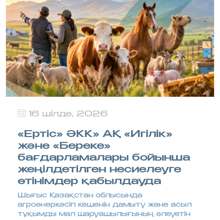
16 шілде, 2026
«Ертіс» ӘКК» АҚ «Игілік»
және «Береке»
бағдарламалары бойынша
жеңілдетілген несиелеуге
өтінімдер қабылдауда
Шығыс Қазақстан облысында
агроөнеркәсіп кешенін дамыту және асыл
тұқымды мал шаруашылығының әлеуетін