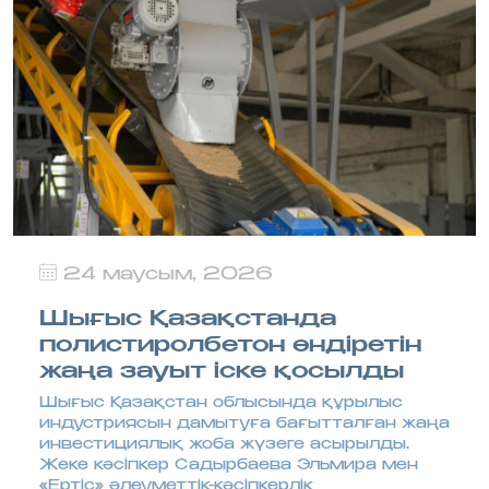
24 маусым, 2026
Шығыс Қазақстанда
полистиролбетон өндіретін
жаңа зауыт іске қосылды
Шығыс Қазақстан облысында құрылыс
индустриясын дамытуға бағытталған жаңа
инвестициялық жоба жүзеге асырылды.
Жеке кәсіпкер Садырбаева Эльмира мен
«Ертіс» әлеуметтік-кәсіпкерлік