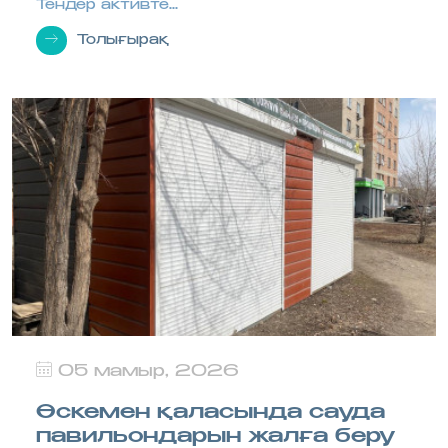
Тендер активте...
Толығырақ
05 мамыр, 2026
Өскемен қаласында сауда
павильондарын жалға беру